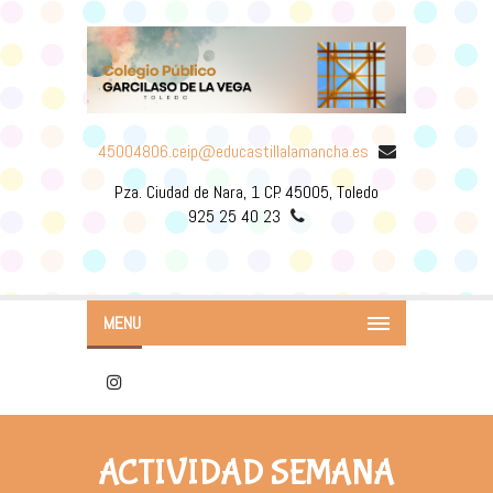
45004806.ceip@educastillalamancha.es
Pza. Ciudad de Nara, 1 CP. 45005, Toledo
925 25 40 23
MENU
ACTIVIDAD SEMANA