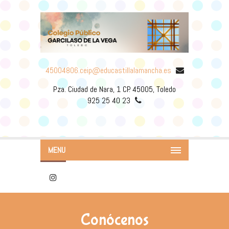
45004806.ceip@educastillalamancha.es
Pza. Ciudad de Nara, 1 CP. 45005, Toledo
925 25 40 23
MENU
Conócenos