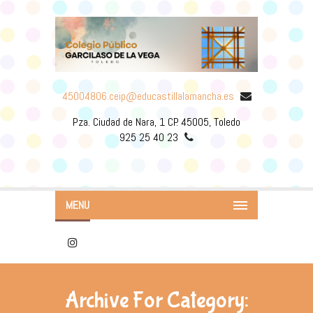
45004806.ceip@educastillalamancha.es
Pza. Ciudad de Nara, 1 CP. 45005, Toledo
925 25 40 23
MENU
Archive For Category: