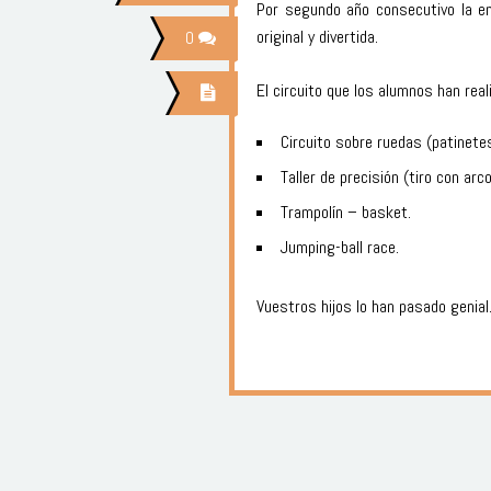
Por segundo año consecutivo la em
original y divertida.
0
El circuito que los alumnos han rea
Circuito sobre ruedas (patinetes
Taller de precisión (tiro con arco
Trampolín – basket.
Jumping-ball race.
Vuestros hijos lo han pasado genial