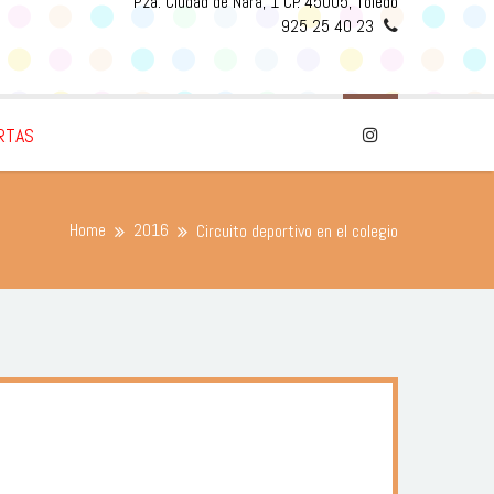
Pza. Ciudad de Nara, 1 CP. 45005, Toledo
925 25 40 23
RTAS
Home
2016
Circuito deportivo en el colegio