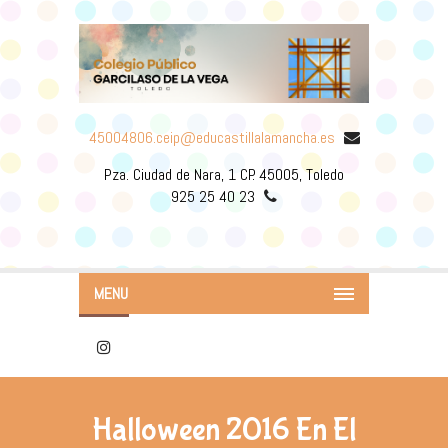
45004806.ceip@educastillalamancha.es
Pza. Ciudad de Nara, 1 CP. 45005, Toledo
925 25 40 23
MENU
Halloween 2016 En El