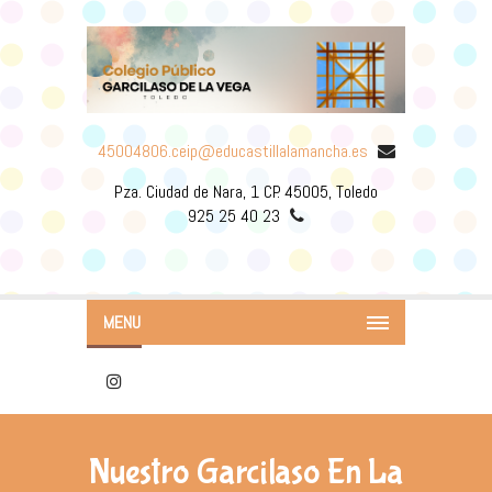
45004806.ceip@educastillalamancha.es
Pza. Ciudad de Nara, 1 CP. 45005, Toledo
925 25 40 23
MENU
Nuestro Garcilaso En La