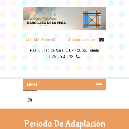
45004806.ceip@educastillalamancha.es
Pza. Ciudad de Nara, 1 CP. 45005, Toledo
925 25 40 23
MENU
Período De Adaptación