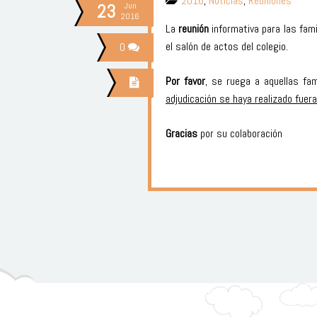
2016
,
Noticias
,
Reuniones
23
Jun
2016
La
reunión
informativa para las fam
el salón de actos del colegio.
0
Por favor
, se ruega a aquellas fa
adjudicación se haya realizado fuera
Gracias
por su colaborac