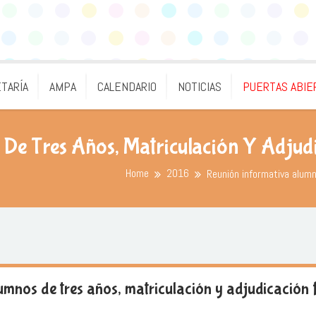
TARÍA
AMPA
CALENDARIO
NOTICIAS
PUERTAS ABIE
De Tres Años, Matriculación Y Adjudi
Home
2016
Reunión informativa alumn
mnos de tres años, matriculación y adjudicación 