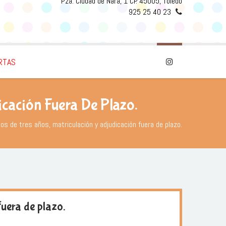
Pza. Ciudad de Nara, 1 CP. 45005, Toledo
925 25 40 23
RTAS
cación Fuera De Plazo.
os de tres años, matriculación y adjudicación fuera de plazo.
fuera de plazo.