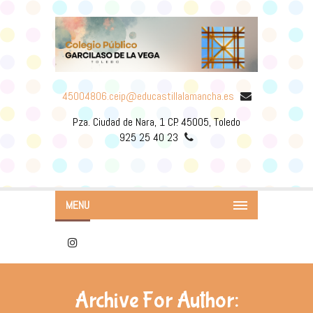
45004806.ceip@educastillalamancha.es
Pza. Ciudad de Nara, 1 CP. 45005, Toledo
925 25 40 23
MENU
Archive For Author: