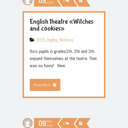
09
0
2015
English theatre «Witches
and cookies»
2015
,
Inglés
,
Noticias
Ours pupils in grades1th, 2th and 3th,
enjoyed themselves at the teatre. That
was so funny! View.
Read More
09
May
0
2014