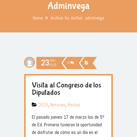
Adminvega
Home
Archive for Author: adminvega
23
Mar
0
2015
Visita al Congreso de los
Diputados
2015
,
Noticias
,
Visitas
El pasado jueves 17 de marzo los de 5º
de Ed. Primaria tuvieron la oportunidad
de disfrutar de cómo es un día en el