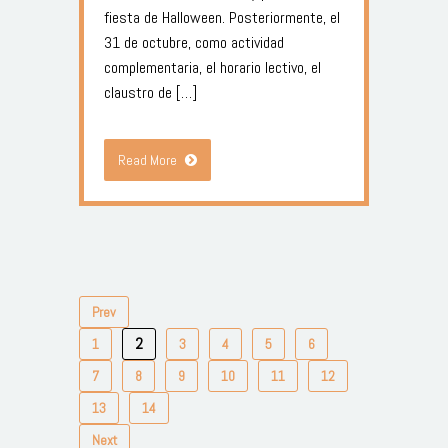
fiesta de Halloween. Posteriormente, el
31 de octubre, como actividad
complementaria, el horario lectivo, el
claustro de […]
Read More
Prev
2
1
3
4
5
6
7
8
9
10
11
12
13
14
Next