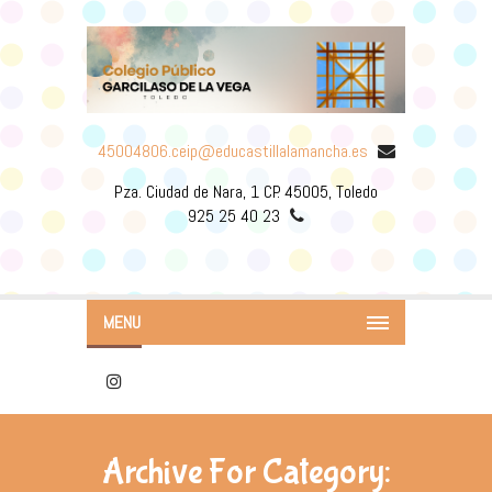
45004806.ceip@educastillalamancha.es
Pza. Ciudad de Nara, 1 CP. 45005, Toledo
925 25 40 23
MENU
Archive For Category: