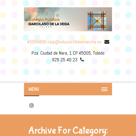
45004806.ceip@educastillalamancha.es
Pza. Ciudad de Nara, 1 CP. 45005, Toledo
925 25 40 23
MENU
Archive For Category: