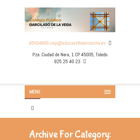
45004806.ceip@educastillalamancha.es
Pza. Ciudad de Nara, 1 CP. 45005, Toledo
925 25 40 23
MENU
Archive For Category: