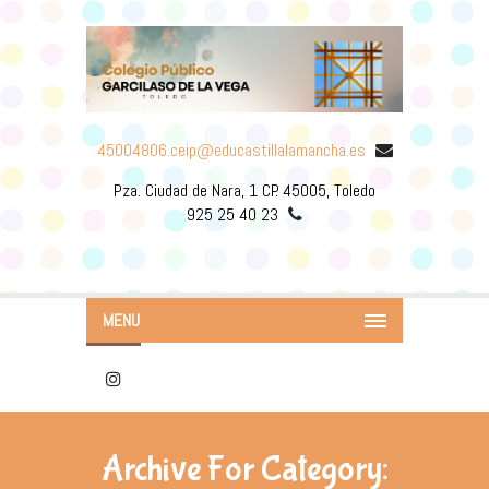
45004806.ceip@educastillalamancha.es
Pza. Ciudad de Nara, 1 CP. 45005, Toledo
925 25 40 23
MENU
Archive For Category: