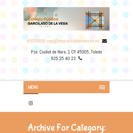
45004806.ceip@educastillalamancha.es
Pza. Ciudad de Nara, 1 CP. 45005, Toledo
925 25 40 23
MENU
Archive For Category: